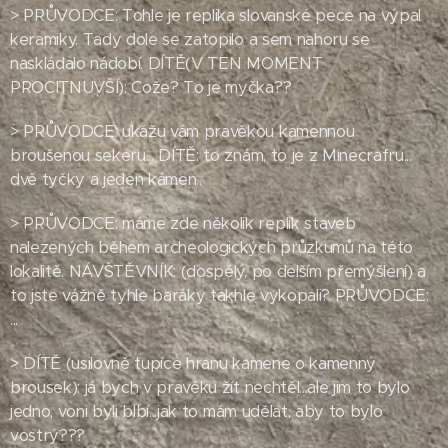
> PRŮVODCE: Tohle je replika slovanské pece na výpal
keramiky. Tady dole se zatopilo a sem nahoru se
naskládalo nádobí. DÍTĚ(V TEN MOMENT
PROCITNUVŠÍ): Cože? To je myčka??
> PRŮVODCE: ukážu vám pravěkou kamennou
broušenou sekeru... DÍTĚ: to znám, to je z Minecrafru...
dvě tyčky a jeden kámen..
> PRŮVODCE: máme zde několik replik staveb
nalezených během archeologických průzkumů na této
lokalitě. NÁVŠTĚVNÍK: (dospělý, po delším přemýšlení) a
to jste vážně tyhle baráky takhle vykopali? PRŮVODCE:
...
> DÍTĚ (usilovně tupíce hranu kamene o kamenný
brousek): já bych v pravěku žít nechtěl...ale jim to bylo
jedno, voni byli blbí...jak to mám udělat, aby to bylo
vostrý???