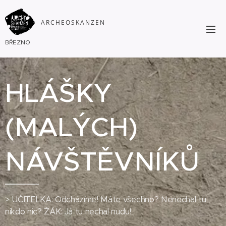
ARCHEOSKAN
ZEN
BŘEZNO
HLÁŠKY
(MALÝCH)
NÁVŠTĚVNÍKŮ
> UČITELKA: Odcházíme! Máte všechno? Nenechal tu
nikdo nic? ŽÁK: Já tu nechal nudu!