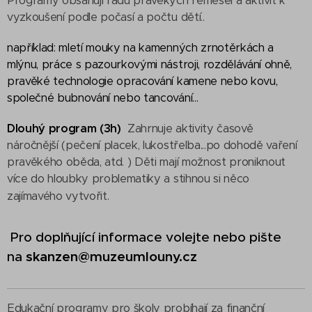
Programy obsahují řadu pravěkých řemesel a aktivit k
vyzkoušení podle počasí a počtu dětí..
například: mletí mouky na kamenných zrnotěrkách a
mlýnu, práce s pazourkovými nástroji, rozdělávání ohně,
pravěké technologie opracování kamene nebo kovu,
společné bubnování nebo tancování...
Dlouhý program (3h)
Zahrnuje aktivity časově
náročnější (pečení placek, lukostřelba...po dohodě vaření
pravěkého oběda, atd. ) Děti mají možnost proniknout
více do hloubky problematiky a stihnou si něco
zajímavého vytvořit.
Pro doplňující informace volejte nebo pište
na
skanzen@muzeumlouny.cz
Edukační programy pro školy probíhají za finanční