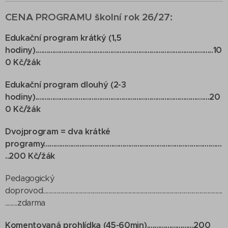
CENA PROGRAMU školní rok 26/27:
Edukační program krátký (1,5
hodiny)...............................................................................................10
0 Kč/žák
Edukační program dlouhý (2-3
hodiny).............................................................................................20
0 Kč/žák
Dvojprogram = dva krátké
programy...............................................................................................
..200 Kč/žák
Pedagogický
doprovod....................................................................................................................................
.........zdarma
Komentovaná prohlídka (45-60min).........................200