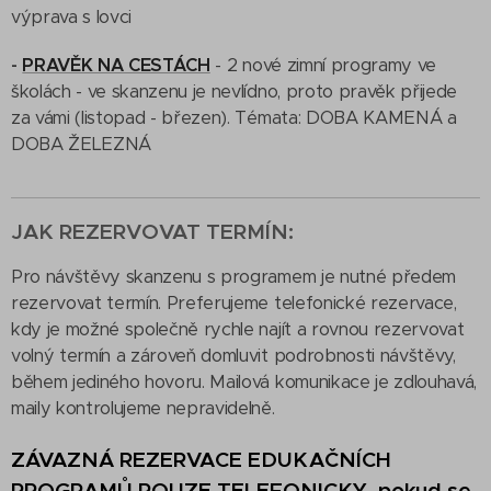
výprava s lovci
-
PRAVĚK NA CESTÁCH
-
2 nové
zimní programy ve
školách - ve skanzenu je nevlídno, proto pravěk přijede
za vámi (listopad - březen). Témata: DOBA KAMENÁ a
DOBA ŽELEZNÁ
JAK REZERVOVAT TERMÍN:
Pro návštěvy skanzenu s programem je nutné předem
rezervovat termín. Preferujeme telefonické rezervace,
kdy je možné společně rychle najít a rovnou rezervovat
volný termín a zároveň domluvit podrobnosti návštěvy,
během jediného hovoru. Mailová komunikace je zdlouhavá,
maily kontrolujeme nepravidelně.
ZÁVAZNÁ REZERVACE EDUKAČNÍCH
PROGRAMŮ POUZE TELEFONICKY, pokud se