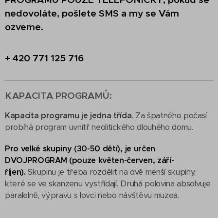
nedovoláte, pošlete SMS a my se Vám
ozveme.
+ 420
771 125 716
KAPACITA PROGRAMŮ:
Kapacita programu je jedna třída
. Za špatného počasí
probíhá program uvnitř neolitického dlouhého domu.
Pro velké skupiny (30-50 dětí), je určen
DVOJPROGRAM (pouze květen-červen, září-
říjen).
Skupinu je třeba rozdělit na dvě menší skupiny,
které se ve skanzenu vystřídají. Druhá polovina absolvuje
paralelně, výpravu s lovci nebo návštěvu muzea.