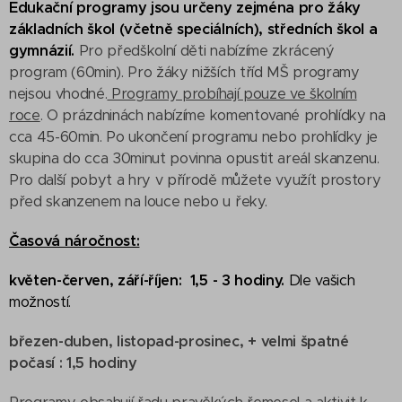
Edukační programy jsou určeny zejména pro žáky
základních škol (včetně speciálních), středních škol a
gymnázií.
Pro předškolní děti nabízíme zkrácený
program (60min). Pro žáky nižších tříd MŠ programy
nejsou vhodné.
Programy probíhají pouze ve školním
roce
. O prázdninách nabízíme komentované prohlídky na
cca 45-60min. Po ukončení programu nebo prohlídky je
skupina do cca 30minut povinna opustit areál skanzenu.
Pro další pobyt a hry v přírodě můžete využít prostory
před skanzenem na louce nebo u řeky.
Časová náročnost:
květen-červen, září-říjen: 1,5 - 3 hodiny.
Dle vašich
možností.
březen-duben, listopad-prosinec, + velmi špatné
počasí : 1,5 hodiny