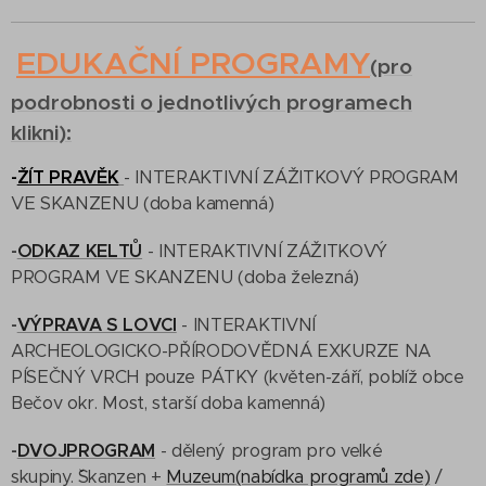
EDUKAČNÍ PROGRAMY
(pro
podrobnosti o jednotlivých programech
klikni):
-
ŽÍT PRAVĚK
- INTERAKTIVNÍ ZÁŽITKOVÝ PROGRAM
VE SKANZENU (doba kamenná)
-
ODKAZ KELTŮ
- INTERAKTIVNÍ ZÁŽITKOVÝ
PROGRAM VE SKANZENU (doba železná)
-
VÝPRAVA S LOVCI
- INTERAKTIVNÍ
ARCHEOLOGICKO-PŘÍRODOVĚDNÁ EXKURZE NA
PÍSEČNÝ VRCH pouze PÁTKY (květen-září, poblíž obce
Bečov okr. Most, starší doba kamenná)
-
DVOJPROGRAM
- dělený program pro velké
skupiny. ˇSkanzen +
Muzeum
(nabídka programů zde)
/